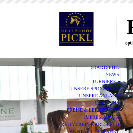
opt
STARTSEITE
NEWS
TURNIERE
UNSERE SPONSOREN
UNSERE ANLAGE
ÜBER UNS
PREISE & LEISTUNGEN
IMPRESSIONEN
REITVEREIN KARLSFELD
KONTAKT - ANFAHRT